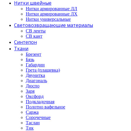
Нитки швейные
Нитки армированные ЛЛ
Нитки армированные ЛХ
Нитки универсальные
Световозвращающие материалы
СВ ленты
СВ кант
Синтепон
Ткани
Брезент
Бязь
Габардин
Грета (плащевка)
Двунитка
Диагональ
Дюспо
Заря
Оксфорд
Подкладочная
Полотно вафельное
Саржа
Сорочечные
Таслан
Тик