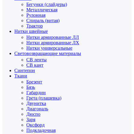
Бегунки (слайдеры)
Металлическая
Рулонная
Спираль (витая)
Трактор
Нитки швейные
Нитки армированные ЛЛ
Нитки армированные ЛХ
Нитки универсальные
Световозвращающие материалы
СВ ленты
СВ кант
Синтепон
Ткани
Брезент
Бязь
Габардин
Грета (плащевка)
Двунитка
Диагональ
Дюспо
Заря
Оксфорд
Подкладочная