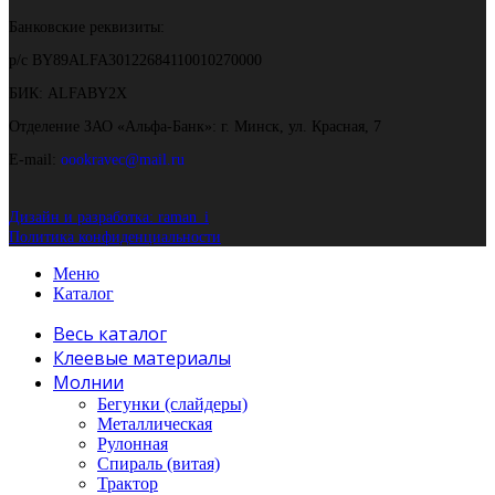
Банковские реквизиты:
р/с BY89ALFA30122684110010270000
БИК: ALFABY2X
Отделение ЗАО «Альфа-Банк»: г. Минск, ул. Красная, 7
E-mail:
oookravec@mail.ru
Дизайн и разработка: raman_i
Политика конфиденциальности
Меню
Каталог
Весь каталог
Клеевые материалы
Молнии
Бегунки (слайдеры)
Металлическая
Рулонная
Спираль (витая)
Трактор